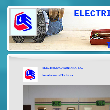
ELECTRICIDAD
Electri
Climati
Telec
ELECTRICIDAD SANTANA, S.C.
Instalaciones Eléctricas