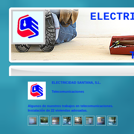
ELECTRICIDAD
Electri
Climati
Telec
ELECTRICIDAD SANTANA, S.L.
Telecomunicaciones
Algunos de nuestros trabajos en telecomunicaciones.
Instalación de 22 viviendas adosadas.